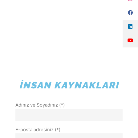
"Tuesday", "Wednesday", "Thursday", "Friday" ], "opens":
"09:00", "closes": "18:00" } ], "sameAs": [
"https://www.instagram.com/keynesglobal/",
"https://www.facebook.com/keynesglobal",
"https://x.com/keynesglobal",
"https://www.linkedin.com/company/keynesglobal"
"https://www.tiktok.com/@keynes_global", ] }
İNSAN KAYNAKLARI
Adınız ve Soyadınız (*)
E-posta adresiniz (*)