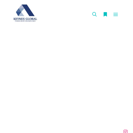
{ "@context": "https://schema.org", "@type":
"AccountingService", "name": "Keynes Global Muhasebe
Denetim Danışmanlık Eğitim", "alternateName": "Keynes
Global", "url": "http://murattasdelen.net", "logo":
"https://murattasdelen.net/wp-
content/uploads/2025/11/keynes-global-logo.jpg", "image":
"https://murattasdelen.net/galeri/", "description":
"Başakşehir Adım İstanbul'da profesyonel mali müşavirlik,
bağımsız denetim ve kurumsal danışmanlık hizmetleri.",
"address": { "@type": "PostalAddress", "streetAddress":
"Kayabaşı Mah. Kayaşehir Bulvarı, Adım İstanbul",
"addressLocality": "Başakşehir", "addressRegion":
"İstanbul", "postalCode": "34494", "addressCountry": "TR" },
"geo": { "@type": "GeoCoordinates", "latitude": "41.1189",
"longitude": "28.7894" }, "telephone": "+905333261174",
"openingHoursSpecification": [ { "@type":
"OpeningHoursSpecification", "dayOfWeek": [ "Monday",