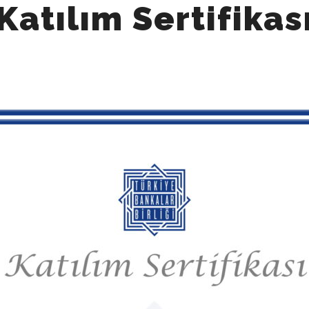
Katılım Sertifikas