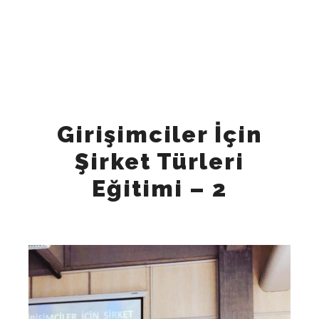
"Tuesday", "Wednesday", "Thursday", "Friday" ], "opens":
"09:00", "closes": "18:00" } ], "sameAs": [
"https://www.instagram.com/keynesglobal/",
"https://www.facebook.com/keynesglobal",
"https://x.com/keynesglobal",
"https://www.linkedin.com/company/keynesglobal"
"https://www.tiktok.com/@keynes_global", ] }
Girişimciler İçin
Şirket Türleri
Eğitimi – 2